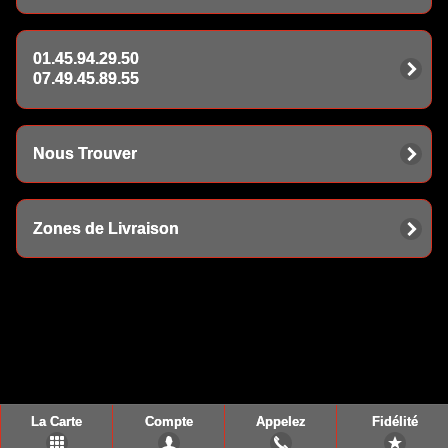
01.45.94.29.50
07.49.45.89.55
Nous Trouver
Zones de Livraison
La Carte
Compte
Appelez
Fidélité