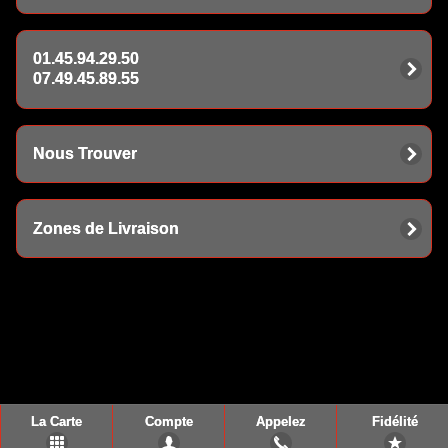
01.45.94.29.50
07.49.45.89.55
Nous Trouver
Zones de Livraison
La Carte
Compte
Appelez
Fidélité