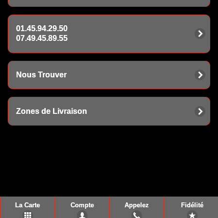
01.45.94.29.50
07.49.45.89.55
Nous Trouver
Zones de Livraison
La Carte
Compte
Appelez
Fidélité