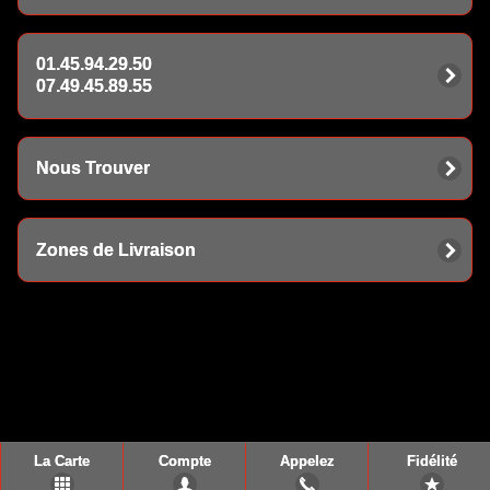
01.45.94.29.50
07.49.45.89.55
Nous Trouver
Zones de Livraison
La Carte
Compte
Appelez
Fidélité