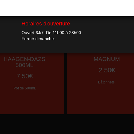
HAAGEN-DAZS
MAGNUM
500ML
2.50€
7.50€
Bâtonnets.
Pot de 500ml.