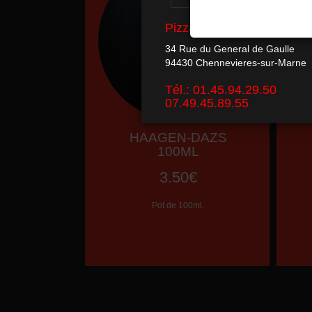
HAAGEN-DAZS
100ML
3.50€
Pot de 100ml.