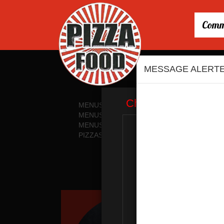
Comm
MESSAGE ALERT
MENUS ENFANTS
PIZZAS CRÈME F
MENUS
PIZZAS BARBEC
MENUS MIDI
PIZZAS CALZON
PIZZAS TOMATE
PÂTES