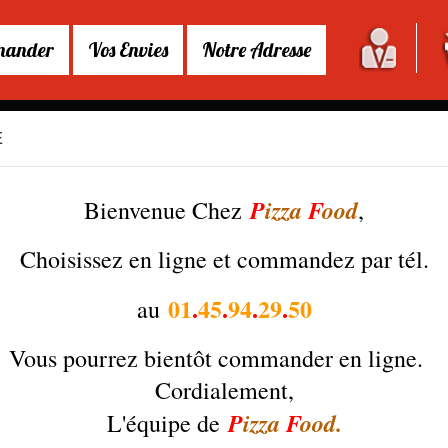
ander
Vos Envies
Notre Adresse
E
RAÎCHE
ASSIETTES
HUMMERS
UE
SANDWICHS
TACOS BOX
ES
BURGERS GOURMANDS
PANINIS
BURGERS CLASSIQUES
TACOS
GLACES