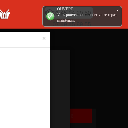
OUVERT
01.45.94.29.50
Vous pouvez commander votre repas
maintenant
07.49.45.89.55
×
TEX MEX
GLACES
RIZ CROUSTY
BOISSONS
SALADES
DESSERTS
Ma Commande