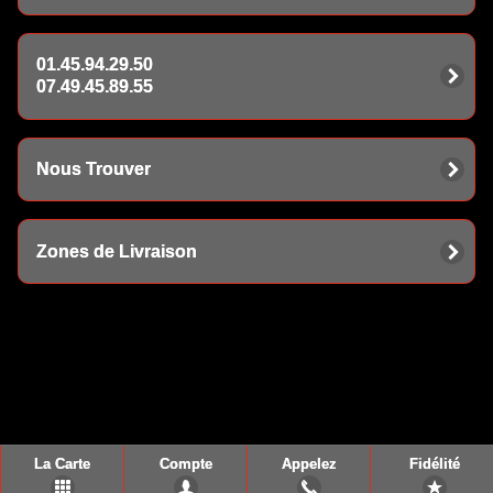
01.45.94.29.50
07.49.45.89.55
Nous Trouver
Zones de Livraison
La Carte
Compte
Appelez
Fidélité