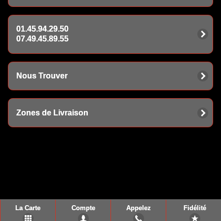
01.45.94.29.50
07.49.45.89.55
Nous Trouver
Zones de Livraison
La Carte
Compte
Appelez
Fidélité