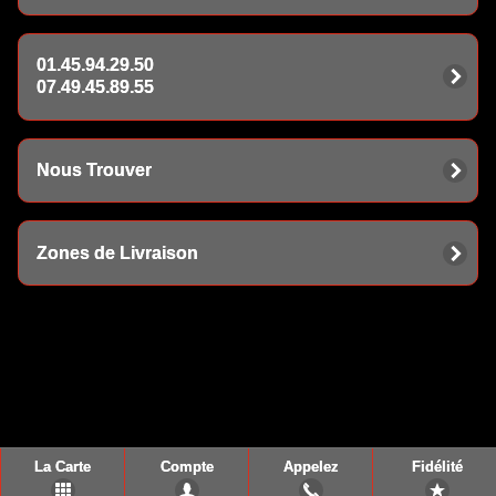
01.45.94.29.50
07.49.45.89.55
Nous Trouver
Zones de Livraison
La Carte
Compte
Appelez
Fidélité