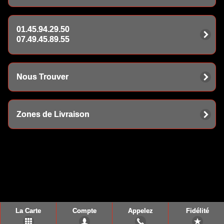
01.45.94.29.50
07.49.45.89.55
Nous Trouver
Zones de Livraison
La Carte
Compte
Appelez
Fidélité