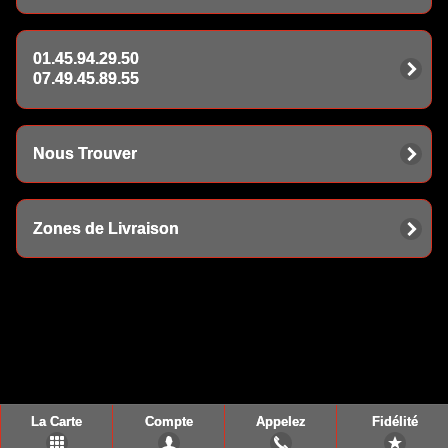
01.45.94.29.50
07.49.45.89.55
Nous Trouver
Zones de Livraison
La Carte
Compte
Appelez
Fidélité