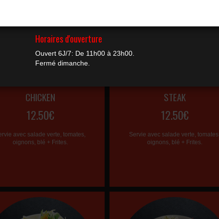
CHICKEN
STEAK
12.50€
12.50€
ervie avec salade verte, tomates,
Servie avec salade verte, tomates
oignons, blé + Frites.
oignons, blé + Frites.