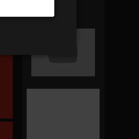
Panier Vide !
modifier
,