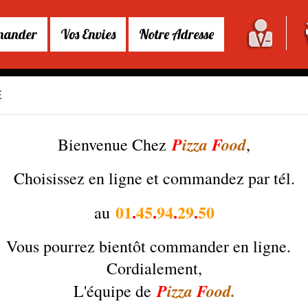
ander
Vos Envies
Notre Adresse
E
RAÎCHE
ASSIETTES
HUMMERS
UE
SANDWICHS
TACOS BOX
ES
BURGERS GOURMANDS
PANINIS
BURGERS CLASSIQUES
TACOS
ASSIETTES