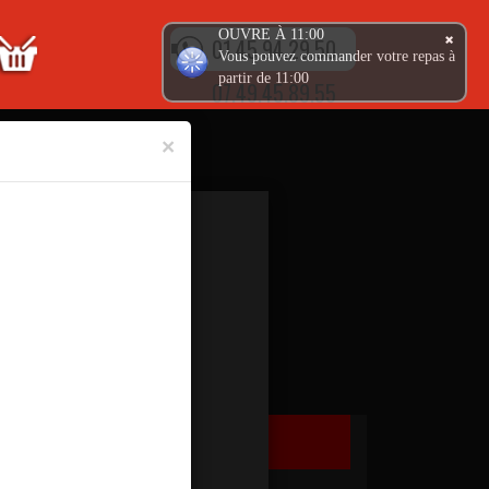
OUVRE À 11:00
01.45.94.29.50
Vous pouvez commander votre repas à
partir de 11:00
07.49.45.89.55
×
TEX MEX
GLACES
RIZ CROUSTY
BOISSONS
SALADES
DESSERTS
Ma Commande