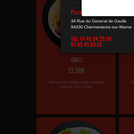
GREC
12.50€
Servie avec salade verte, tomates,
S
oignons, blé + Frites.