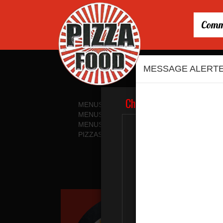
Comm
MESSAGE ALERT
MENUS ENFANTS
PIZZAS CRÈME F
MENUS
PIZZAS BARBEC
MENUS MIDI
PIZZAS CALZON
PIZZAS TOMATE
PÂTES