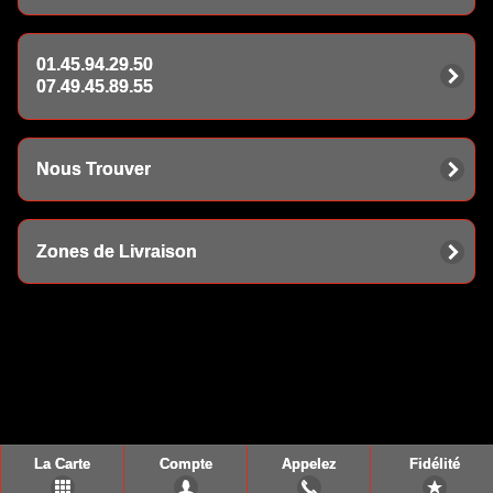
01.45.94.29.50
07.49.45.89.55
Nous Trouver
Zones de Livraison
La Carte
Compte
Appelez
Fidélité