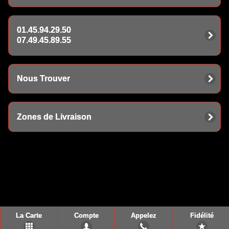
01.45.94.29.50
07.49.45.89.55
Nous Trouver
Zones de Livraison
La Carte
Compte
Appelez
Fidélité