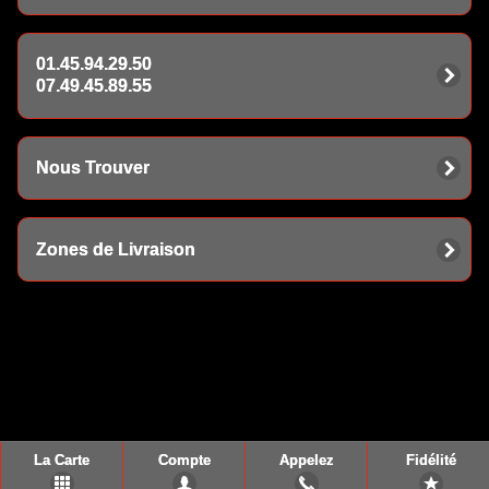
01.45.94.29.50
07.49.45.89.55
Nous Trouver
Zones de Livraison
La Carte
Compte
Appelez
Fidélité