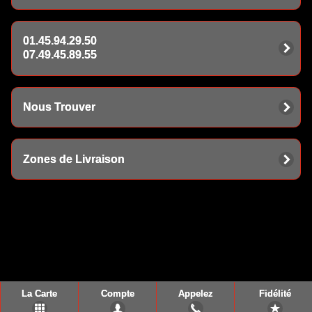
01.45.94.29.50
07.49.45.89.55
Nous Trouver
Zones de Livraison
La Carte
Compte
Appelez
Fidélité